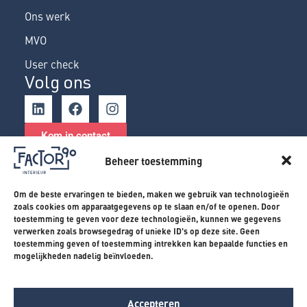
Ons werk
MVO
User check
Volg ons
Kom in contact
Beheer toestemming
Om de beste ervaringen te bieden, maken we gebruik van technologieën
Algemene voorwaarden
Algemene voorwaarden
zoals cookies om apparaatgegevens op te slaan en/of te openen. Door
toestemming te geven voor deze technologieën, kunnen we gegevens
verwerken zoals browsegedrag of unieke ID's op deze site. Geen
Disclaimer
Disclaimer
toestemming geven of toestemming intrekken kan bepaalde functies en
mogelijkheden nadelig beïnvloeden.
Privacyverklaring
Privacyverklaring
Accepteren
Copy
right 2026 | Factor90