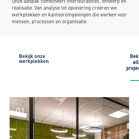
Onze aanpak combineert interieuradvies, ontwerp en
realisatie. Van analyse tot oplevering creëren we
werkplekken en kantooromgevingen die werken voor
mensen, processen en organisatie.
B
e
k
i
j
k
o
n
z
e
Bek
w
e
r
k
p
l
e
k
k
e
n
al
proje
01