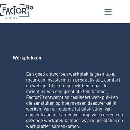
W
e
r
k
p
l
e
k
k
e
n
Een goed ontworpen werkplek is geen luxe,
maar een investering in productiviteit, comfort
en welzijn. Of je nu op zoek bent naar de
inrichting van een groot of klein kantoor,
Factor90 ontwerpt en realiseert werkplekken
die aansluiten op hoe mensen daadwerkelijk
werken. Van ergonomie tot uitstraling, van
concentratie tot samenwerking, wij creëren een
gezonde werkplek kantoor waarin prestaties en
werkplezier samenkomen.