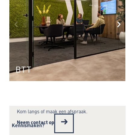
BTT
Kom langs of maak een afspraak.
→
Neem contact op
K
e
n
n
i
s
m
a
k
e
n
?