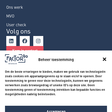
Ons werk
MVO
User check
Volg ons
Kom in contact
Beheer toestemming
Om de beste ervaringen te bieden, maken we gebruik van technologieën
Algemene voorwaarden
Algemene voorwaarden
zoals cookies om apparaatgegevens op te slaan en/of te openen. Door
toestemming te geven voor deze technologieën, kunnen we gegevens
verwerken zoals browsegedrag of unieke ID's op deze site. Geen
Disclaimer
Disclaimer
toestemming geven of toestemming intrekken kan bepaalde functies en
mogelijkheden nadelig beïnvloeden.
Privacyverklaring
Privacyverklaring
Accepteren