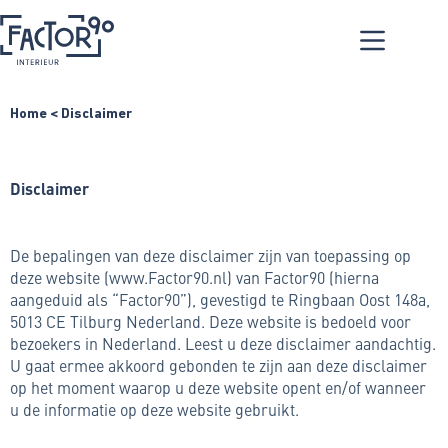
Home
<
Disclaimer
D
i
s
c
l
a
i
m
e
r
De bepalingen van deze disclaimer zijn van toepassing op
deze website (www.Factor90.nl) van Factor90 (hierna
aangeduid als “Factor90”), gevestigd te Ringbaan Oost 148a,
5013 CE Tilburg Nederland. Deze website is bedoeld voor
bezoekers in Nederland. Leest u deze disclaimer aandachtig.
U gaat ermee akkoord gebonden te zijn aan deze disclaimer
op het moment waarop u deze website opent en/of wanneer
u de informatie op deze website gebruikt.