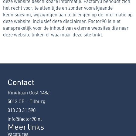
deze website beschikbare informatie. Factor90 behoudt zich
het recht voor, te allen tijde en zonder voorafgaande
kennisgeving, wijzigingen aan te brengen op de informatie op
deze website, inclusief deze disclaimer. Factor90 is niet
aansprakelijk voor de inhoud van externe websites die naar
deze website linken of waarnaar deze site linkt.
Contact
Ringbaan Oost 148a
5013 CE – Tilburg
013 30 31 590
info@factor90.nl
Meer links
Vacatures