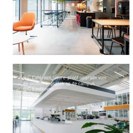
BIC Café: een future-proof upgrade voor
dé ontmoetingsplek op de campus
BIC Eindhoven