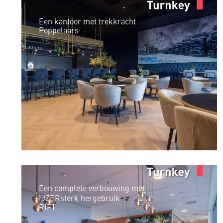
Een kantoor met trekkracht
Poppelaars
Een complete verbouwing met
IJZERsterk hergebruik
RIFT