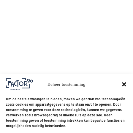
The Box: Waar ideeën groter worden dan
het lokaal
The Box - Sg de Overlaat
Beheer toestemming
Om de beste ervaringen te bieden, maken we gebruik van technologieën
zoals cookies om apparaatgegevens op te slaan en/of te openen. Door
Verfijnde details, groots resultaat
toestemming te geven voor deze technologieën, kunnen we gegevens
FSM Installatiediensten
verwerken zoals browsegedrag of unieke ID's op deze site. Geen
toestemming geven of toestemming intrekken kan bepaalde functies en
mogelijkheden nadelig beïnvloeden.