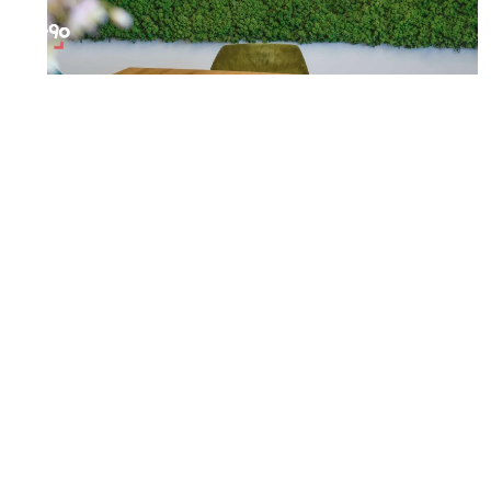
Niet storen: wij zijn aan het genieten van
onze nieuwe mediatheek
Willem van Oranje College