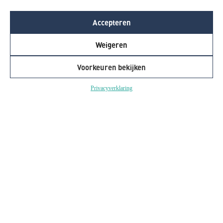
Accepteren
Weigeren
Voorkeuren bekijken
Privacyverklaring
Van saaie kantine naar stijlvolle
comfortabele ontmoetingsplek!
Stef van Delft Kaatsheuvel BV