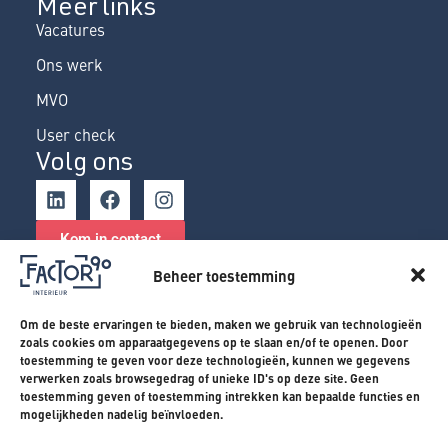
Meer links
Vacatures
Ons werk
MVO
User check
Volg ons
Kom in contact
Beheer toestemming
Om de beste ervaringen te bieden, maken we gebruik van technologieën
Algemene voorwaarden
Algemene voorwaarden
zoals cookies om apparaatgegevens op te slaan en/of te openen. Door
toestemming te geven voor deze technologieën, kunnen we gegevens
verwerken zoals browsegedrag of unieke ID's op deze site. Geen
Disclaimer
Disclaimer
toestemming geven of toestemming intrekken kan bepaalde functies en
mogelijkheden nadelig beïnvloeden.
Privacyverklaring
Privacyverklaring